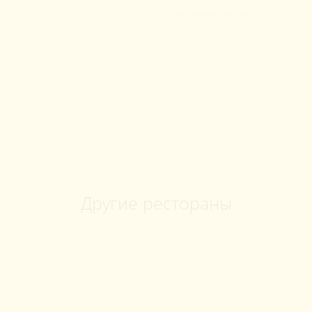
Подробнее на сайте ресторана
https://cocochalet.ru
Бронируй сейчас
по выгодной
цене
Другие рестораны