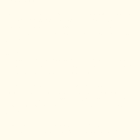
премии Where To Eat.
Ресторан Co-Co Chalet предлагает посетителям насладиться
панорамными видами Кавказских гор. Это место идеально
подойдёт как для уютного семейного вечера после
активного дня на склоне, так и для яркого обеда в компании
друзей или завтрака с 8 утра.
Дизайн ресторана сочетает в себе творчество, культурное
наследие и вековые традиции. Контраст рустикальности и
изысканности, грубости и благородства, простоты и высокой
эстетики делает его уникальным местом.
Доминантой интерьера является массивная деревянная
мебель, натуральные материалы и дизайнерские аксессуары.
Каждая деталь здесь напоминает о единении с природой, а
камин в центре просторного зала становится настоящей
душой горного ресторана.
В ресторане Co-Co Chalet ежедневно с 8:00 до 10:30
проходят завтраки для гостей Апарт-отеля Co-Co Village.