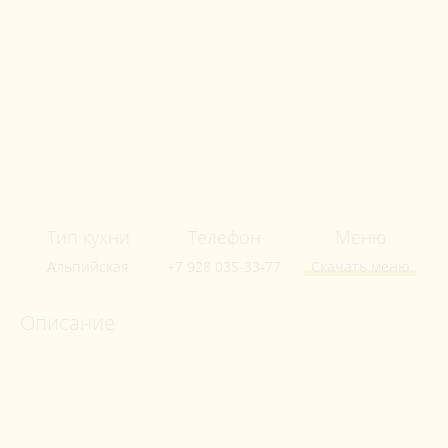
Тип кухни
Телефон
Меню
Альпийская
+7 928 035-33-77
Скачать меню
Описание
Ресторан Co-Co Chalet, выполненный в стиле альпийского
шале, находится на первом этаже Апарт-отеля Co-Co Village.
Ресторан вошёл в ТОП-10 ресторанов Юга России и
ТОП-100 ресторанов России по версии национальной